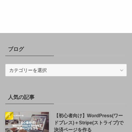
ブログ
ブ
ロ
グ
人気の記事
【初心者向け】WordPress(ワー
ドプレス)＋Stripe(ストライプ)で
決済ページを作る